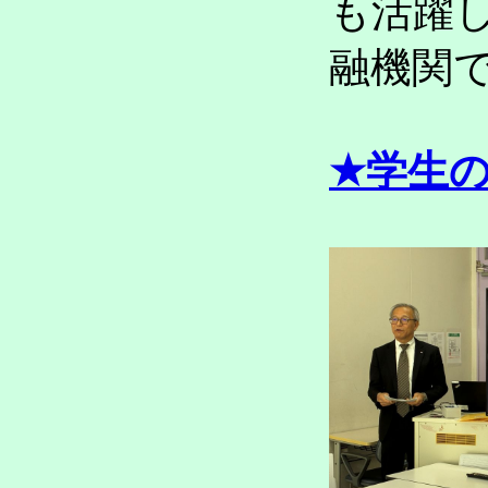
も活躍
融機関
★学生