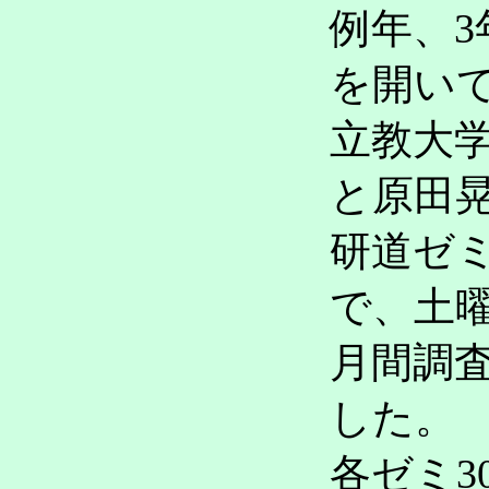
例年、
を開い
立教大
と原田
研道ゼミ
で、土
月間調
した。
各ゼミ