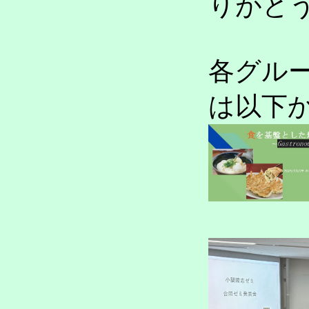
りがと
各グル
は以下