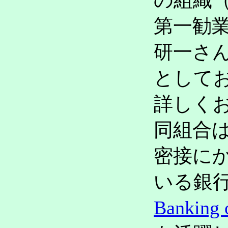
の組織
第一勧
研一さ
として
詳しく
同組合
密接に
いる銀
Banking 