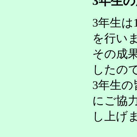
3年生
3年生
を行い
その成
したの
3年生
にご協
し上げ