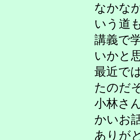
なかな
いう道
講義で
いかと
最近で
たのだ
小林さ
かいお
ありが