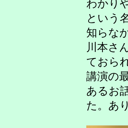
わかり
という
知らな
川本さ
ておら
講演の
あるお
た。あ