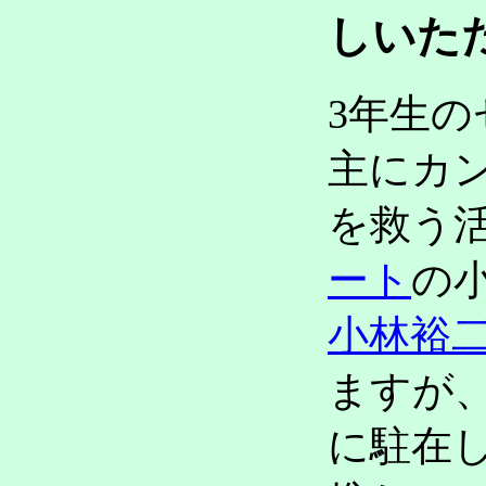
しいた
3年生
主にカ
を救う
ート
の
小林裕
ますが
に駐在