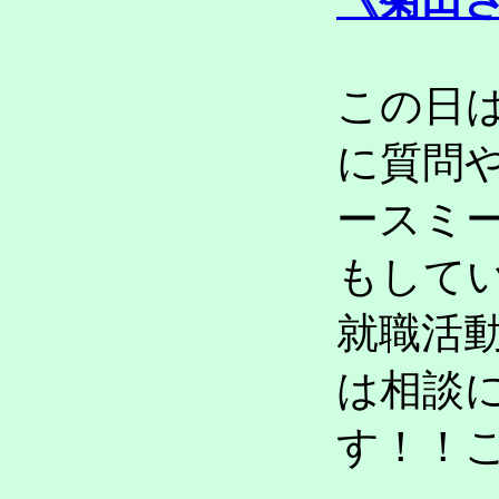
この日
に質問
ースミ
もして
就職活
は相談
す！！