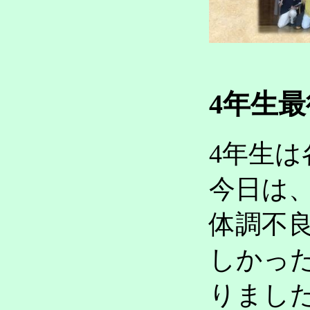
4年生最
4年生
今日は
体調不
しかっ
りまし