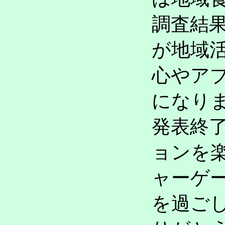
調査結
が地域
心やア
になり
発表終
ョンを
ャーゲ
を過ご