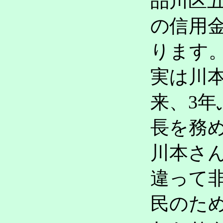
品川区
の信用
ります
実は川本
来、3
長を務
川本さ
違って
民のた