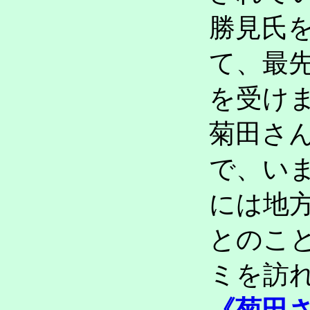
勝見氏
て、最
を受け
菊田さ
で、い
には地
とのこ
ミを訪
《菊田