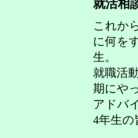
就活相
これか
に何を
生。
就職活
期にや
アドバ
4年生