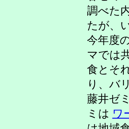
調べた
たが、
今年度
マでは
食とそ
り、バ
藤井ゼ
ミは
ワ
は地域