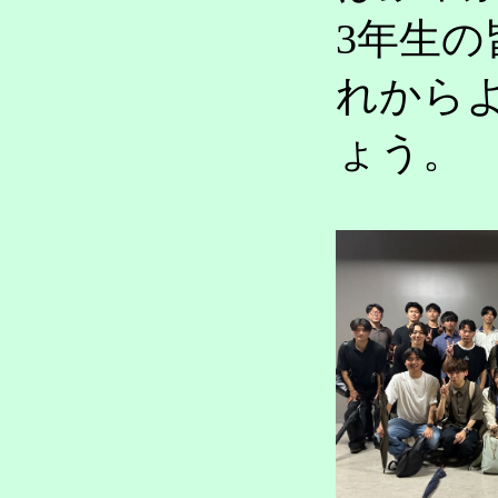
3年生
れから
ょう。