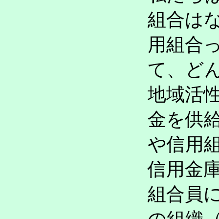
組合は
用組合
て、ど
地域活
金を供
や信用
信用金
組合員