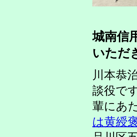
城南信
いただき
川本恭
談役で
輩にあ
は黄綬