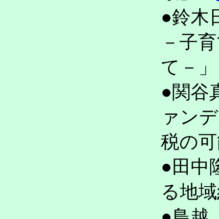
●鈴木
－子育
て－
●関谷
ァンデ
税の
●田中
る地
●鳥越