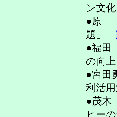
ン文
●原
題」
●福田
の向
●宮田
利活
●茂木
ヒーの