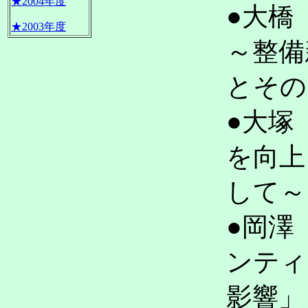
★2004年度
●大橋
★2003年度
～整備
とそ
●大塚
を向上
して
●岡澤
ンティ
影響