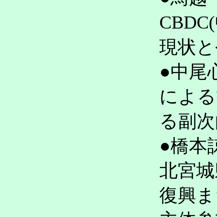
CBD
現状
●中尾
による
る副
●橋本
北宮城
復興ま