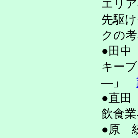
エリア
先駆け
クの
●田中
キーブ
―」
●直田
飲食
●原 