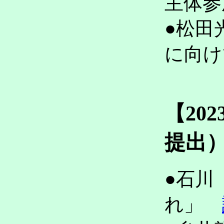
主体
●松田
に向
【20
提出
●石川
れ」