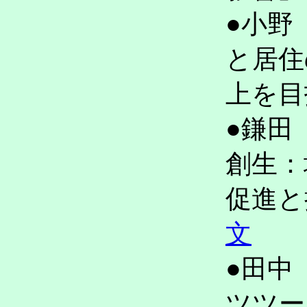
●小野
と居住
上を
●鎌田
創生：
促進
文
●田中
ツツー