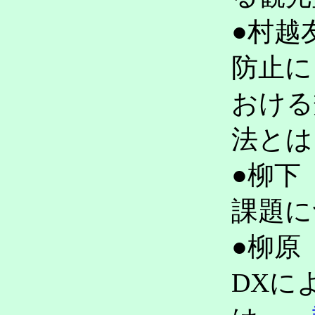
●村越
防止に
おける
法と
●柳下
課題
●柳原
DXに