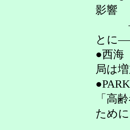
影響
――
とに―
●西海
局は増
●PAR
「高齢
ために
～ジ