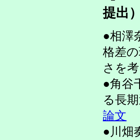
提出
●相澤
格差の
さを
●角谷
る長
論文
●川畑