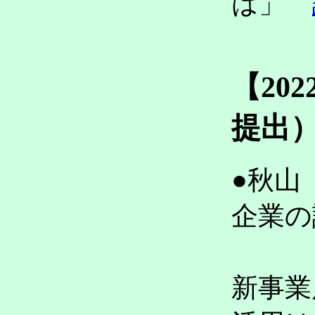
は」
【20
提出
●秋山
企業の
～人
新事業