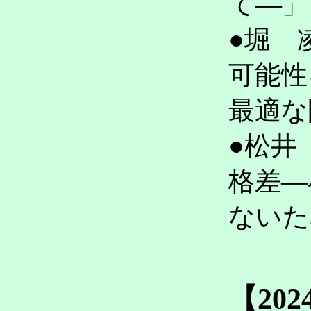
て―
●堀 
可能性
最適
●松井
格差―
ない
【20