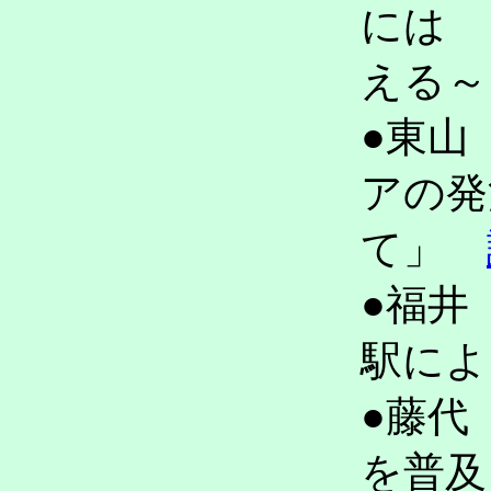
には 
える
●東山
アの発
て」
●福井
駅に
●藤代
を普及