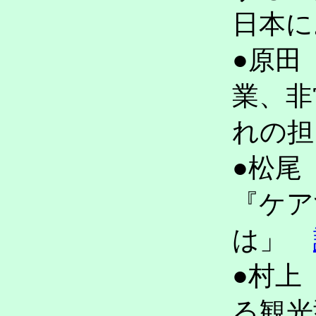
日本
●原田
業、非
れの
●松尾
『ケア
は」
●村上
る観光