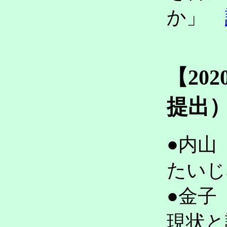
か」
【20
提出
●内山
たい
●金子
現状