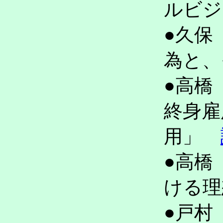
ルビ
●久保
為と
●高橋
終身雇
用」
●高橋
ける
●戸村