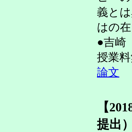
義とは
はの
●吉崎
授業
論文
【20
提出