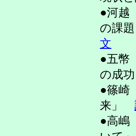
●河越
の課
文
●五幣
の成
●篠崎
来」
●高嶋