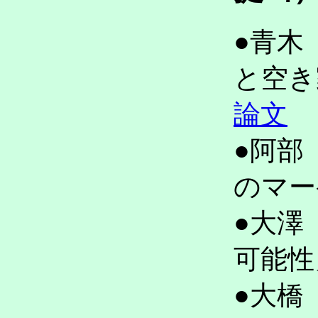
●青木
と空
論文
●阿部
のマ
●大澤
可能
●大橋