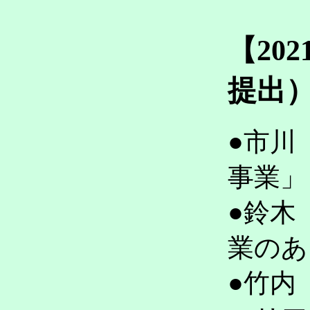
【20
提出
●市川
事業
●鈴木
業の
●竹内