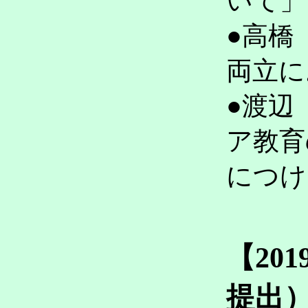
いて
●高橋
両立
●渡辺
ア教育
につ
【20
提出