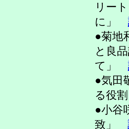
リート
に」
●菊地
と良品
て」
●気田
る役
●小谷
致」