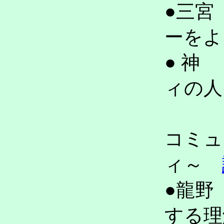
●三宮
ーを
● 神
ィの人
～
コミュ
ィ～
●龍野
する理