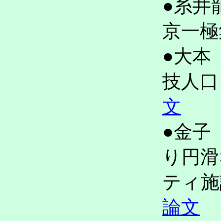
●糸井
京一
●大本
技人
文
●金子
り円滑
ティ
論文