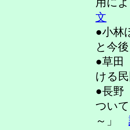
用に
文
●小林
と今
●草田
ける
●長野
ついて
～」