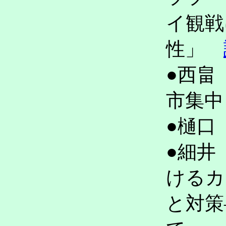
イ観戦
性」
●西畠
市集
●樋口
●細井
けるカ
と対策