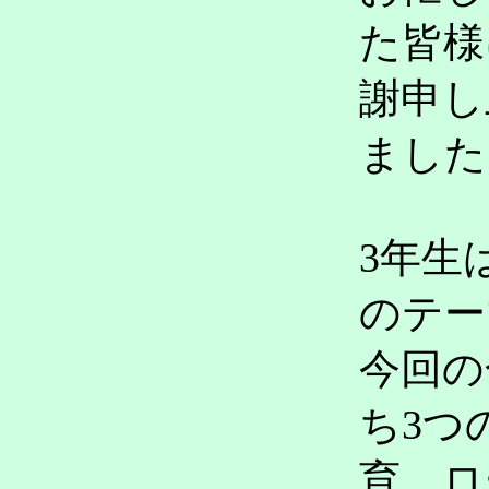
た皆様
謝申し
ました
3年生
のテー
今回の
ち3つ
育、ロ