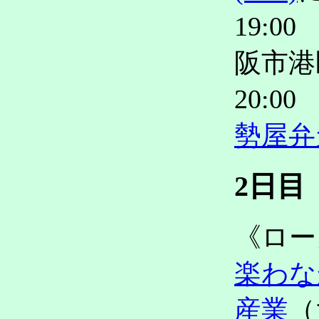
19:0
阪市港
20:0
勢屋弁
2日目
《ロー
楽わな
産業
（