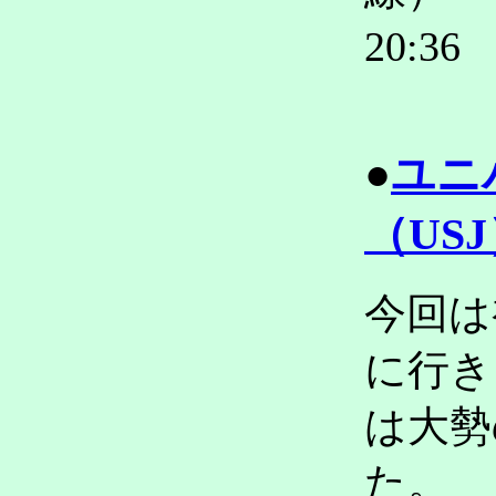
20:
●
ユニ
（US
今回は
に行き
は大勢
た。