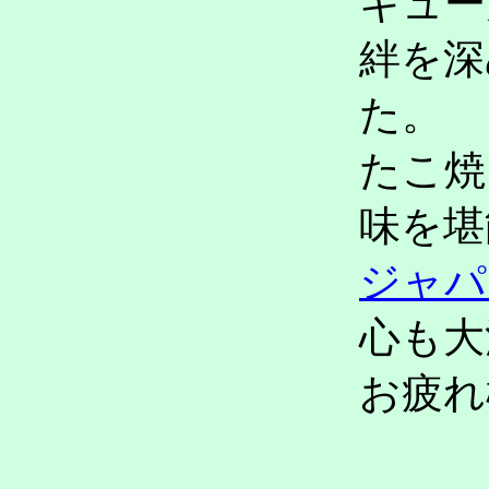
キュー
絆を深
た。
たこ焼
味を堪
ジャパ
心も大
お疲れ