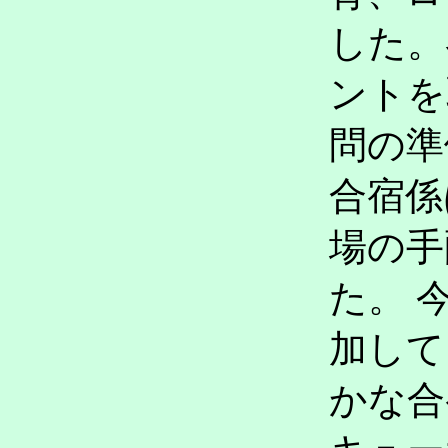
した。
ントを
問の準
合宿係
場の手
た。 
加して
かな合