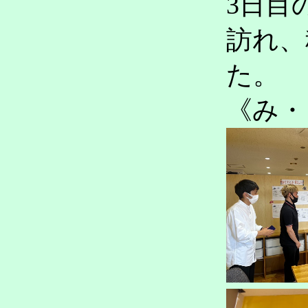
3日目
訪れ、
た。
《み・