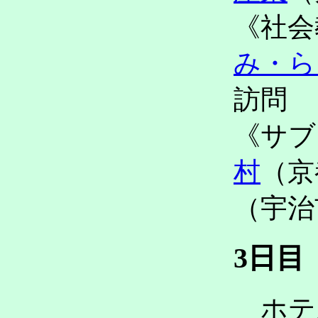
《社会
み・ら
訪問
《サブ
村
（京
（宇治
3日目
ホテ