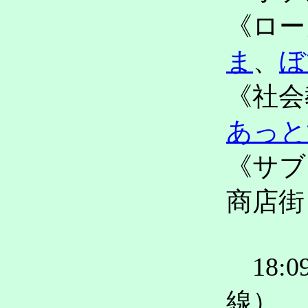
《ロー
ま
、
ぼ
《社会
あっと
《サブ
商店街
18:
線）